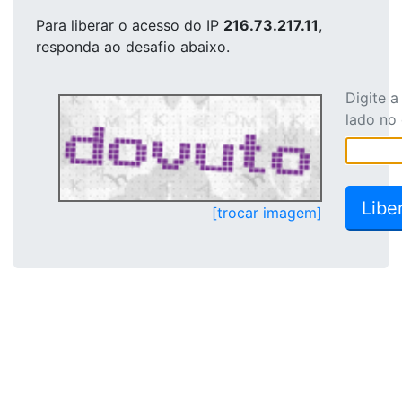
Para liberar o acesso
do IP
216.73.217.11
,
responda ao desafio abaixo.
Digite 
lado no
[trocar imagem]